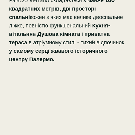
Palazzo Vetrano складається з майже
100
квадратних метрів, дві просторі
спальні
кожен з яких має велике двоспальне
ліжко, повністю функціональний
Кухня-
вітальня
a
Душова кімната
і
приватна
тераса
в атріумному стилі - тихий відпочинок
у самому серці жвавого історичного
центру Палермо.