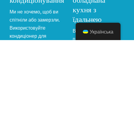
кондиціонування
обладнана
кухня з
Ми не хочемо, щоб ви
їдальнею
спітніли або замерзли.
Використовуйте
Все необхідне для
Українська
кондиціонер для
приготування їжі,
обігріву, охолодження
випікання та смаження
та осушення повітря.
є в наявності - в тому
числі і барбекю.
Безкоштовна
Першокласні
бездротова
розваги