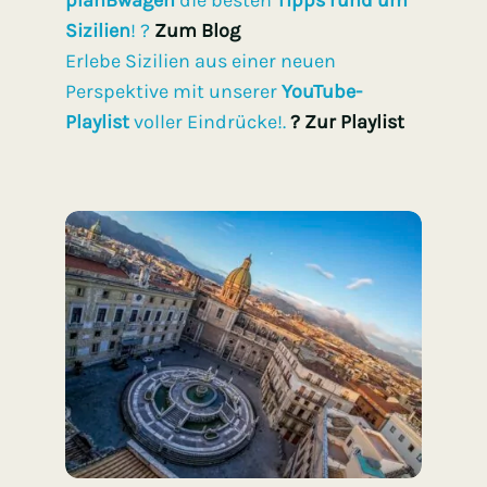
planBwagen
die besten
Tipps rund um
Sizilien
! ?
Zum Blog
Erlebe Sizilien aus einer neuen
Perspektive mit unserer
YouTube-
Playlist
voller Eindrücke!.
? Zur Playlist