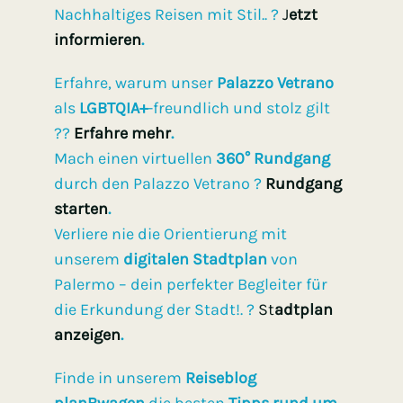
Nachhaltiges Reisen mit Stil.. ?
J
etzt
informieren
.
Erfahre, warum unser
Palazzo Vetrano
als
LGBTQIA+
-freundlich und stolz gilt
?️‍?
Erfahre mehr
.
Mach einen virtuellen
360° Rundgang
durch den Palazzo Vetrano ?
Rundgang
starten
.
Verliere nie die Orientierung mit
unserem
digitalen Stadtplan
von
Palermo – dein perfekter Begleiter für
die Erkundung der Stadt!. ?️
St
adtplan
anzeigen
.
Finde in unserem
Reiseblog